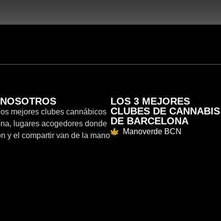
 NOSOTROS
LOS 3 MEJORES
CLUBES DE CANNABIS
los mejores clubes cannábicos
DE BARCELONA
ona, lugares acogedores donde
Manoverde BCN
ión y el compartir van de la mano
Jardín Verde BCN
lubes sociales ofrecen una
Green Guyz BCN
edad de ambientes, modernas
nes y eventos periódicos para
experiencia única.