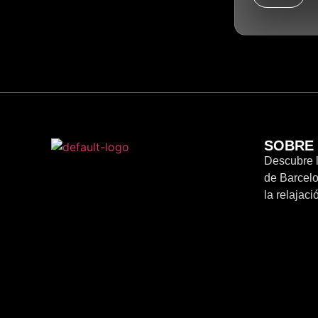
SOBRE
Descubre 
de Barcel
la relajac
del placer.
Nuestros c
gran vari
instalacio
vivir una 